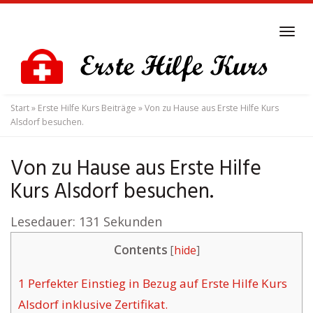
Skip
to
Tog
main
navi
content
Start
»
Erste Hilfe Kurs Beiträge
»
Von zu Hause aus Erste Hilfe Kurs
Alsdorf besuchen.
Von zu Hause aus Erste Hilfe
Kurs Alsdorf besuchen.
Lesedauer:
131
Sekunden
Contents
[
hide
]
1
Perfekter Einstieg in Bezug auf Erste Hilfe Kurs
Alsdorf inklusive Zertifikat.