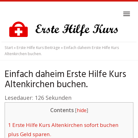
Skip
to
Tog
main
navi
content
Start
»
Erste Hilfe Kurs Beiträge
»
Einfach daheim Erste Hilfe Kurs
Altenkirchen buchen.
Einfach daheim Erste Hilfe Kurs
Altenkirchen buchen.
Lesedauer:
126
Sekunden
Contents
[
hide
]
1
Erste Hilfe Kurs Altenkirchen sofort buchen
plus Geld sparen.