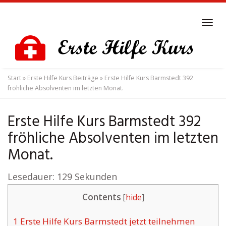
Skip
to
Tog
main
navi
content
Start
»
Erste Hilfe Kurs Beiträge
»
Erste Hilfe Kurs Barmstedt 392
fröhliche Absolventen im letzten Monat.
Erste Hilfe Kurs Barmstedt 392
fröhliche Absolventen im letzten
Monat.
Lesedauer:
129
Sekunden
Contents
[
hide
]
1
Erste Hilfe Kurs Barmstedt jetzt teilnehmen