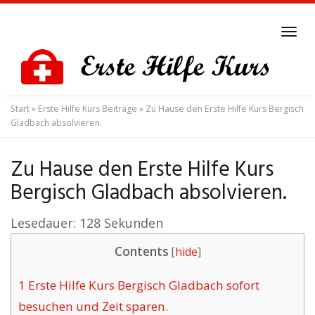
Skip
to
Tog
main
navi
content
Start
»
Erste Hilfe Kurs Beiträge
»
Zu Hause den Erste Hilfe Kurs Bergisch
Gladbach absolvieren.
Zu Hause den Erste Hilfe Kurs
Bergisch Gladbach absolvieren.
Lesedauer:
128
Sekunden
Contents
[
hide
]
1
Erste Hilfe Kurs Bergisch Gladbach sofort
besuchen und Zeit sparen.