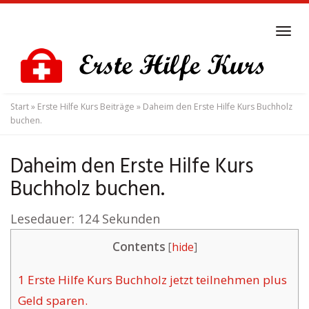
Skip
to
Tog
main
navi
content
Start
»
Erste Hilfe Kurs Beiträge
»
Daheim den Erste Hilfe Kurs Buchholz
buchen.
Daheim den Erste Hilfe Kurs
Buchholz buchen.
Lesedauer:
124
Sekunden
Contents
[
hide
]
1
Erste Hilfe Kurs Buchholz jetzt teilnehmen plus
Geld sparen.