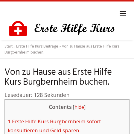
Skip
to
Tog
main
navi
content
Start
»
Erste Hilfe Kurs Beiträge
»
Von zu Hause aus Erste Hilfe Kurs
Burgbernheim buchen.
Von zu Hause aus Erste Hilfe
Kurs Burgbernheim buchen.
Lesedauer:
128
Sekunden
Contents
[
hide
]
1
Erste Hilfe Kurs Burgbernheim sofort
konsultieren und Geld sparen.