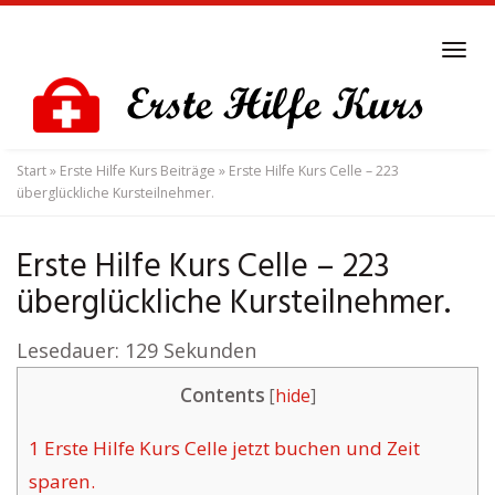
Skip
to
Tog
main
navi
content
Start
»
Erste Hilfe Kurs Beiträge
»
Erste Hilfe Kurs Celle – 223
überglückliche Kursteilnehmer.
Erste Hilfe Kurs Celle – 223
überglückliche Kursteilnehmer.
Lesedauer:
129
Sekunden
Contents
[
hide
]
1
Erste Hilfe Kurs Celle jetzt buchen und Zeit
sparen.