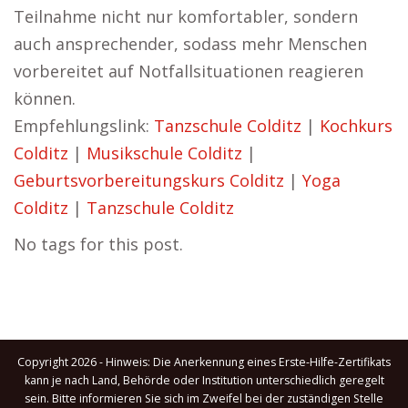
Teilnahme nicht nur komfortabler, sondern
auch ansprechender, sodass mehr Menschen
vorbereitet auf Notfallsituationen reagieren
können.
Empfehlungslink:
Tanzschule Colditz
|
Kochkurs
Colditz
|
Musikschule Colditz
|
Geburtsvorbereitungskurs Colditz
|
Yoga
Colditz
|
Tanzschule Colditz
No tags for this post.
Copyright 2026 - Hinweis: Die Anerkennung eines Erste-Hilfe-Zertifikats
kann je nach Land, Behörde oder Institution unterschiedlich geregelt
sein. Bitte informieren Sie sich im Zweifel bei der zuständigen Stelle