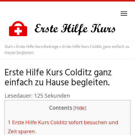
Skip
to
Tog
main
navi
content
Start
»
Erste Hilfe Kurs Beiträge
»
Erste Hilfe Kurs Colditz ganz einfach zu
Hause begleiten.
Erste Hilfe Kurs Colditz ganz
einfach zu Hause begleiten.
Lesedauer:
125
Sekunden
Contents
[
hide
]
1
Erste Hilfe Kurs Colditz sofort besuchen und
Zeit sparen.