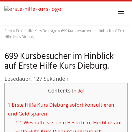
Skip
to
Tog
main
navi
content
Start
»
Erste Hilfe Kurs Beiträge
»
699 Kursbesucher im Hinblick auf Erste
Hilfe Kurs Dieburg.
699 Kursbesucher im Hinblick
auf Erste Hilfe Kurs Dieburg.
Lesedauer:
127
Sekunden
Contents
[
hide
]
1
Erste Hilfe Kurs Dieburg sofort konsultieren
und Geld sparen.
1.1
Weshalb ist so ein Besuch im Hinblick auf
Erste Hilfe Kurs Dieburg unglaublich