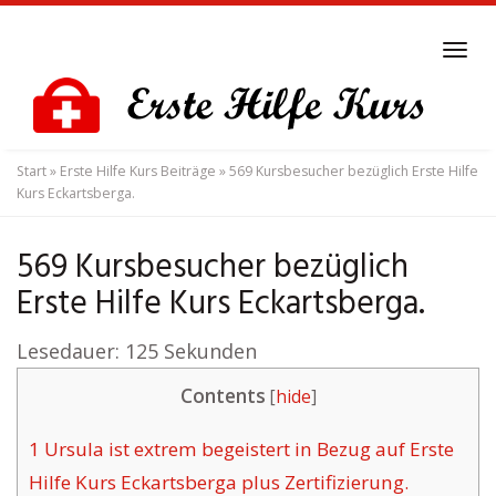
Skip
to
Tog
main
navi
content
Start
»
Erste Hilfe Kurs Beiträge
»
569 Kursbesucher bezüglich Erste Hilfe
Kurs Eckartsberga.
569 Kursbesucher bezüglich
Erste Hilfe Kurs Eckartsberga.
Lesedauer:
125
Sekunden
Contents
[
hide
]
1
Ursula ist extrem begeistert in Bezug auf Erste
Hilfe Kurs Eckartsberga plus Zertifizierung.