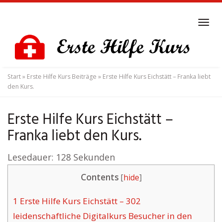
Skip
to
Tog
main
navi
content
Start
»
Erste Hilfe Kurs Beiträge
»
Erste Hilfe Kurs Eichstätt – Franka liebt
den Kurs.
Erste Hilfe Kurs Eichstätt –
Franka liebt den Kurs.
Lesedauer:
128
Sekunden
Contents
[
hide
]
1
Erste Hilfe Kurs Eichstätt – 302
leidenschaftliche Digitalkurs Besucher in den