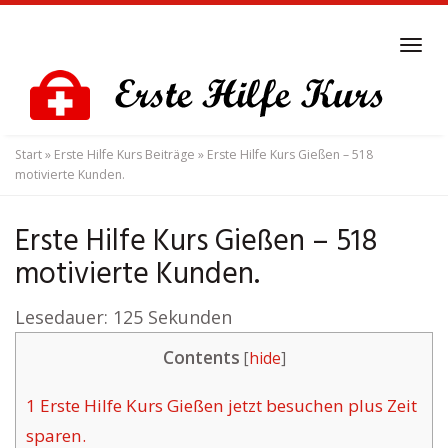
Skip
to
Tog
main
navi
content
Start
»
Erste Hilfe Kurs Beiträge
»
Erste Hilfe Kurs Gießen – 518
motivierte Kunden.
Erste Hilfe Kurs Gießen – 518
motivierte Kunden.
Lesedauer:
125
Sekunden
Contents
[
hide
]
1
Erste Hilfe Kurs Gießen jetzt besuchen plus Zeit
sparen.