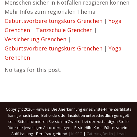
Menschen sicher in Notfällen reagieren können.
Mehr Infos zum regionalen Thema:
Geburtsvorbereitungskurs Grenchen
|
Yoga
Grenchen
|
Tanzschule Grenchen
|
Versicherung Grenchen
|
Geburtsvorbereitungskurs Grenchen
|
Yoga
Grenchen
No tags for this post.
Copyright 2026 - Hinweis: Die Anerkennung eines Erste-Hilfe-Zertifikats
kann je nach Land, Behörde oder Institution unterschiedlich geregelt
sein. Bitte informieren Sie sich im Zweifel bei der zuständigen Stelle
über die jeweiligen Anforderungen. - Erste Hilfe Kurs - Führerschein -
Auffrischung - Berufsbegleitend |
KI SEO
|
Catering Berlin
|
Lead