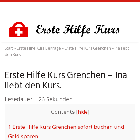
Skip
to
Tog
main
navi
content
Start
»
Erste Hilfe Kurs Beiträge
»
Erste Hilfe Kurs Grenchen – Ina liebt
den Kurs.
Erste Hilfe Kurs Grenchen – Ina
liebt den Kurs.
Lesedauer:
126
Sekunden
Contents
[
hide
]
1
Erste Hilfe Kurs Grenchen sofort buchen und
Geld sparen.