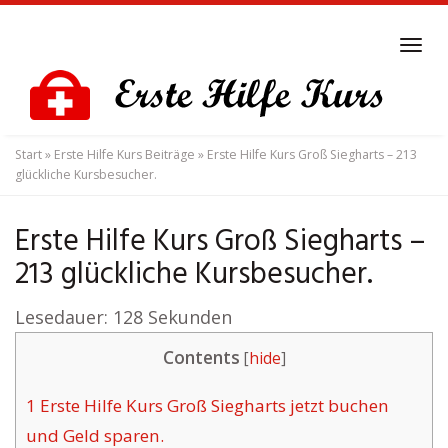
Skip
to
Tog
main
navi
content
Start
»
Erste Hilfe Kurs Beiträge
»
Erste Hilfe Kurs Groß Siegharts – 213
glückliche Kursbesucher.
Erste Hilfe Kurs Groß Siegharts –
213 glückliche Kursbesucher.
Lesedauer:
128
Sekunden
Contents
[
hide
]
1
Erste Hilfe Kurs Groß Siegharts jetzt buchen
und Geld sparen.