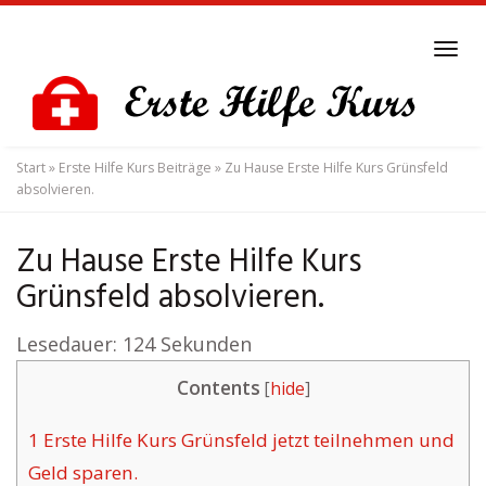
Skip
to
Tog
main
navi
content
Start
»
Erste Hilfe Kurs Beiträge
»
Zu Hause Erste Hilfe Kurs Grünsfeld
absolvieren.
Zu Hause Erste Hilfe Kurs
Grünsfeld absolvieren.
Lesedauer:
124
Sekunden
Contents
[
hide
]
1
Erste Hilfe Kurs Grünsfeld jetzt teilnehmen und
Geld sparen.