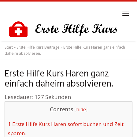
Skip
to
Tog
main
navi
content
Start
»
Erste Hilfe Kurs Beiträge
»
Erste Hilfe Kurs Haren ganz einfach
daheim absolvieren.
Erste Hilfe Kurs Haren ganz
einfach daheim absolvieren.
Lesedauer:
127
Sekunden
Contents
[
hide
]
1
Erste Hilfe Kurs Haren sofort buchen und Zeit
sparen.