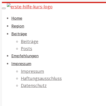
Skip
Toggle
to
navigation
Home
main
Region
content
Beiträge
Beiträge
Posts
Empfehlungen
Impressum
Impressum
Haftungsausschluss
Datenschutz