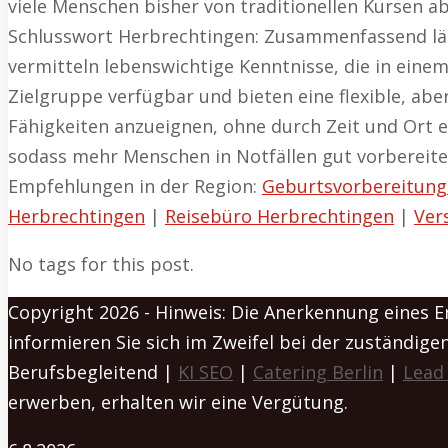
viele Menschen bisher von traditionellen Kursen a
Schlusswort Herbrechtingen: Zusammenfassend lässt 
vermitteln lebenswichtige Kenntnisse, die in eine
Zielgruppe verfügbar und bieten eine flexible, abe
Fähigkeiten anzueignen, ohne durch Zeit und Ort e
sodass mehr Menschen in Notfällen gut vorbereite
Empfehlungen in der Region:
Geburtsvorbereitung
Herbrechtingen
|
Reisebüro Herbrechtingen
|
Ver
No tags for this post.
Copyright 2026 - Hinweis: Die Anerkennung eines Ers
informieren Sie sich im Zweifel bei der zuständigen
Berufsbegleitend |
KI SEO
|
Catering Berlin
|
Lead
erwerben, erhalten wir eine Vergütung.