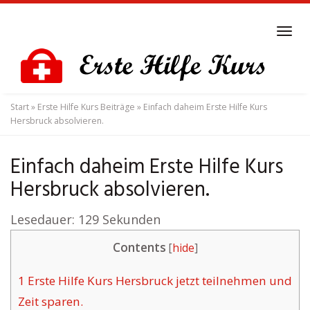
Skip
to
Tog
main
navi
content
Start
»
Erste Hilfe Kurs Beiträge
»
Einfach daheim Erste Hilfe Kurs
Hersbruck absolvieren.
Einfach daheim Erste Hilfe Kurs
Hersbruck absolvieren.
Lesedauer:
129
Sekunden
Contents
[
hide
]
1
Erste Hilfe Kurs Hersbruck jetzt teilnehmen und
Zeit sparen.