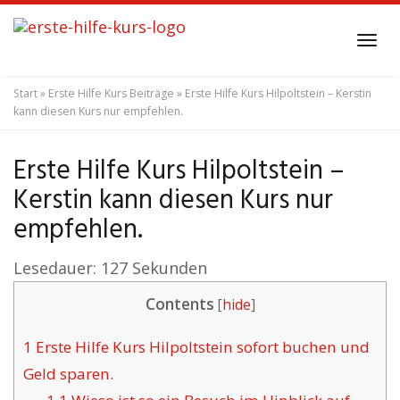
Skip
to
Tog
main
navi
content
Start
»
Erste Hilfe Kurs Beiträge
»
Erste Hilfe Kurs Hilpoltstein – Kerstin
kann diesen Kurs nur empfehlen.
Erste Hilfe Kurs Hilpoltstein –
Kerstin kann diesen Kurs nur
empfehlen.
Lesedauer:
127
Sekunden
Contents
[
hide
]
1
Erste Hilfe Kurs Hilpoltstein sofort buchen und
Geld sparen.