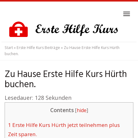
Skip
to
Tog
main
navi
content
Start
»
Erste Hilfe Kurs Beiträge
»
Zu Hause Erste Hilfe Kurs Hürth
buchen.
Zu Hause Erste Hilfe Kurs Hürth
buchen.
Lesedauer:
128
Sekunden
Contents
[
hide
]
1
Erste Hilfe Kurs Hürth jetzt teilnehmen plus
Zeit sparen.