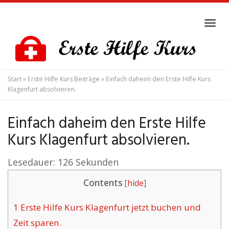
Skip
to
Tog
main
navi
content
Start
»
Erste Hilfe Kurs Beiträge
»
Einfach daheim den Erste Hilfe Kurs
Klagenfurt absolvieren.
Einfach daheim den Erste Hilfe
Kurs Klagenfurt absolvieren.
Lesedauer:
126
Sekunden
Contents
[
hide
]
1
Erste Hilfe Kurs Klagenfurt jetzt buchen und
Zeit sparen.