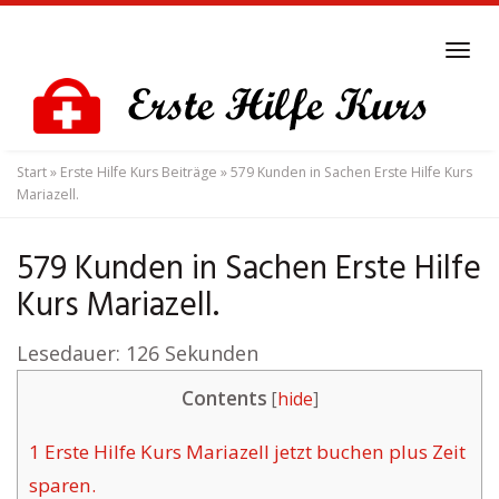
Skip
to
Tog
main
navi
content
Start
»
Erste Hilfe Kurs Beiträge
»
579 Kunden in Sachen Erste Hilfe Kurs
Mariazell.
579 Kunden in Sachen Erste Hilfe
Kurs Mariazell.
Lesedauer:
126
Sekunden
Contents
[
hide
]
1
Erste Hilfe Kurs Mariazell jetzt buchen plus Zeit
sparen.