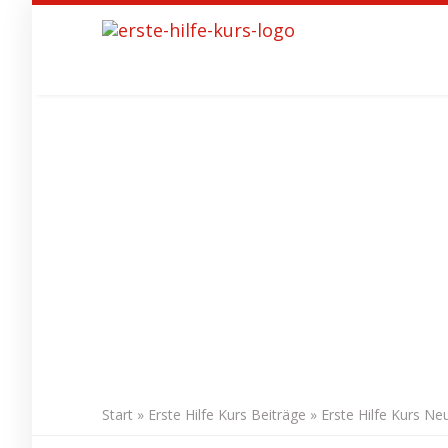
Skip
to
main
content
Start
»
Erste Hilfe Kurs Beiträge
»
Erste Hilfe Kurs Neu