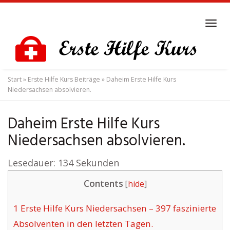
Skip
to
Tog
main
navi
content
Start
»
Erste Hilfe Kurs Beiträge
»
Daheim Erste Hilfe Kurs
Niedersachsen absolvieren.
Daheim Erste Hilfe Kurs
Niedersachsen absolvieren.
Lesedauer:
134
Sekunden
Contents
[
hide
]
1
Erste Hilfe Kurs Niedersachsen – 397 faszinierte
Absolventen in den letzten Tagen.