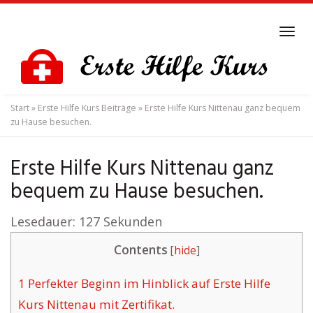
Skip
to
Tog
main
navi
content
Start
»
Erste Hilfe Kurs Beiträge
»
Erste Hilfe Kurs Nittenau ganz bequem
zu Hause besuchen.
Erste Hilfe Kurs Nittenau ganz
bequem zu Hause besuchen.
Lesedauer:
127
Sekunden
Contents
[
hide
]
1
Perfekter Beginn im Hinblick auf Erste Hilfe
Kurs Nittenau mit Zertifikat.