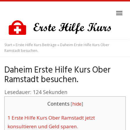
Skip
to
Tog
main
navi
content
Start
»
Erste Hilfe Kurs Beiträge
»
Daheim Erste Hilfe Kurs Ober
Ramstadt besuchen.
Daheim Erste Hilfe Kurs Ober
Ramstadt besuchen.
Lesedauer:
124
Sekunden
Contents
[
hide
]
1
Erste Hilfe Kurs Ober Ramstadt jetzt
konsultieren und Geld sparen.