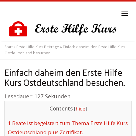
Skip
to
Tog
main
navi
content
Start
»
Erste Hilfe Kurs Beiträge
»
Einfach daheim den Erste Hilfe Kurs
Ostdeutschland besuchen.
Einfach daheim den Erste Hilfe
Kurs Ostdeutschland besuchen.
Lesedauer:
127
Sekunden
Contents
[
hide
]
1
Beate ist begeistert zum Thema Erste Hilfe Kurs
Ostdeutschland plus Zertifikat.