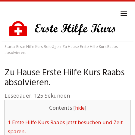
Skip
to
Tog
main
navi
content
Start
»
Erste Hilfe Kurs Beiträge
»
Zu Hause Erste Hilfe Kurs Raabs
absolvieren.
Zu Hause Erste Hilfe Kurs Raabs
absolvieren.
Lesedauer:
125
Sekunden
Contents
[
hide
]
1
Erste Hilfe Kurs Raabs jetzt besuchen und Zeit
sparen.