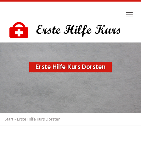
Skip
to
Tog
main
navi
content
Erste Hilfe Kurs Dorsten
Start
»
Erste Hilfe Kurs Dorsten