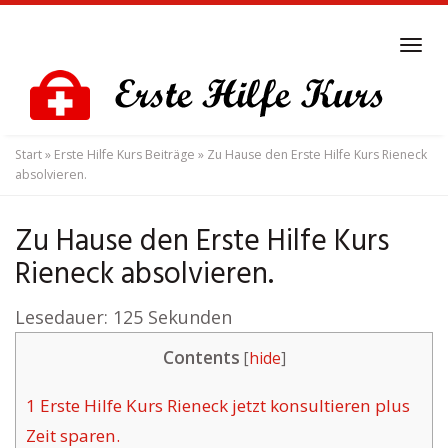
Skip
to
Tog
main
navi
content
Start
»
Erste Hilfe Kurs Beiträge
»
Zu Hause den Erste Hilfe Kurs Rieneck
absolvieren.
Zu Hause den Erste Hilfe Kurs
Rieneck absolvieren.
Lesedauer:
125
Sekunden
Contents
[
hide
]
1
Erste Hilfe Kurs Rieneck jetzt konsultieren plus
Zeit sparen.