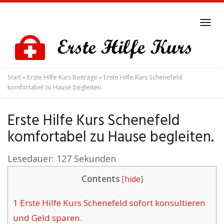
Skip
to
Tog
main
navi
content
Start
»
Erste Hilfe Kurs Beiträge
»
Erste Hilfe Kurs Schenefeld
komfortabel zu Hause begleiten.
Erste Hilfe Kurs Schenefeld
komfortabel zu Hause begleiten.
Lesedauer:
127
Sekunden
Contents
[
hide
]
1
Erste Hilfe Kurs Schenefeld sofort konsultieren
und Geld sparen.