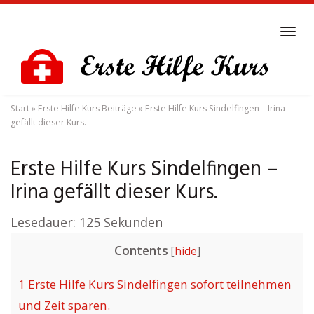
Skip
to
Tog
main
navi
content
Start
»
Erste Hilfe Kurs Beiträge
»
Erste Hilfe Kurs Sindelfingen – Irina
gefällt dieser Kurs.
Erste Hilfe Kurs Sindelfingen –
Irina gefällt dieser Kurs.
Lesedauer:
125
Sekunden
Contents
[
hide
]
1
Erste Hilfe Kurs Sindelfingen sofort teilnehmen
und Zeit sparen.