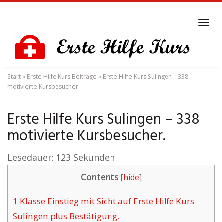
Skip
to
Tog
main
navi
content
Start
»
Erste Hilfe Kurs Beiträge
»
Erste Hilfe Kurs Sulingen – 338
motivierte Kursbesucher.
Erste Hilfe Kurs Sulingen – 338
motivierte Kursbesucher.
Lesedauer:
123
Sekunden
Contents
[
hide
]
1
Klasse Einstieg mit Sicht auf Erste Hilfe Kurs
Sulingen plus Bestätigung.