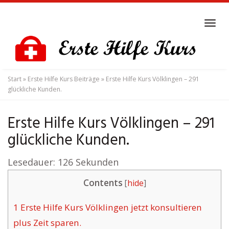
Skip
to
Tog
main
navi
content
Start
»
Erste Hilfe Kurs Beiträge
»
Erste Hilfe Kurs Völklingen – 291
glückliche Kunden.
Erste Hilfe Kurs Völklingen – 291
glückliche Kunden.
Lesedauer:
126
Sekunden
Contents
[
hide
]
1
Erste Hilfe Kurs Völklingen jetzt konsultieren
plus Zeit sparen.