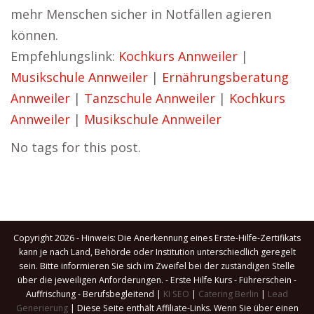
mehr Menschen sicher in Notfällen agieren
können.
Empfehlungslink:
Kochkurs Annweiler
|
Musikschule Annweiler
|
Ernährungsberatung
Annweiler
|
Tanzschule Annweiler
|
Kochkurs
Annweiler
|
Musikschule Annweiler
No tags for this post.
Copyright 2026 - Hinweis: Die Anerkennung eines Erste-Hilfe-Zertifikats
kann je nach Land, Behörde oder Institution unterschiedlich geregelt
sein. Bitte informieren Sie sich im Zweifel bei der zuständigen Stelle
über die jeweiligen Anforderungen. - Erste Hilfe Kurs - Führerschein -
Auffrischung - Berufsbegleitend |
KI SEO
|
Catering Berlin
|
Lead
Generierung
| Diese Seite enthält Affiliate-Links. Wenn Sie über einen