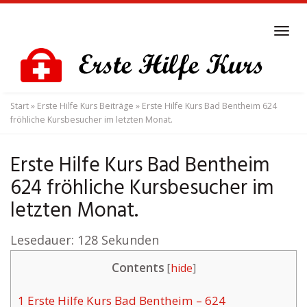
Skip
to
Tog
main
navi
content
Start
»
Erste Hilfe Kurs Beiträge
»
Erste Hilfe Kurs Bad Bentheim 624
fröhliche Kursbesucher im letzten Monat.
Erste Hilfe Kurs Bad Bentheim
624 fröhliche Kursbesucher im
letzten Monat.
Lesedauer:
128
Sekunden
Contents
[
hide
]
1
Erste Hilfe Kurs Bad Bentheim – 624