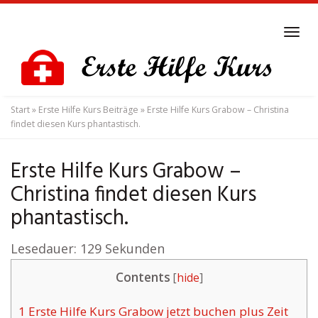
Skip
to
Tog
main
navi
content
Start
»
Erste Hilfe Kurs Beiträge
»
Erste Hilfe Kurs Grabow – Christina
findet diesen Kurs phantastisch.
Erste Hilfe Kurs Grabow –
Christina findet diesen Kurs
phantastisch.
Lesedauer:
129
Sekunden
Contents
[
hide
]
1
Erste Hilfe Kurs Grabow jetzt buchen plus Zeit