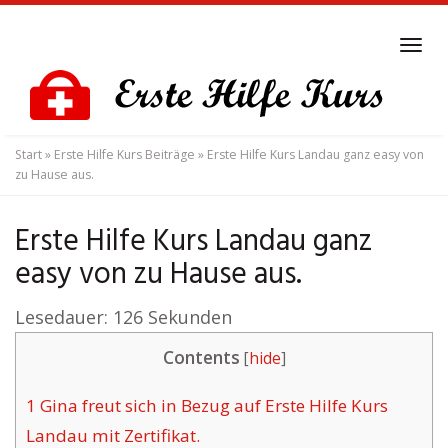
Skip
to
Tog
main
navi
content
Start
»
Erste Hilfe Kurs Beiträge
»
Erste Hilfe Kurs Landau ganz easy von
zu Hause aus.
Erste Hilfe Kurs Landau ganz
easy von zu Hause aus.
Lesedauer:
126
Sekunden
Contents
[
hide
]
1
Gina freut sich in Bezug auf Erste Hilfe Kurs
Landau mit Zertifikat.